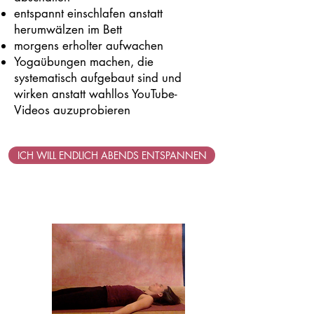
entspannt einschlafen anstatt
herumwälzen im Bett
morgens erholter aufwachen
Yogaübungen machen, die
systematisch aufgebaut sind und
wirken anstatt wahllos YouTube-
Videos auzuprobieren
ICH WILL ENDLICH ABENDS ENTSPANNEN