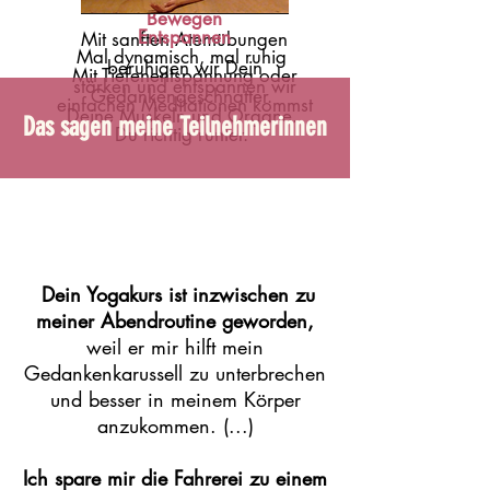
Atmen
Bewegen
Entspannen
Mit sanften Atemübungen
Mal dynamisch, mal ruhig
beruhigen
wir Dein
Mit Tiefenentspannung oder
stärken und entspannen wir
Gedankengeschnatter
.
einfachen Meditationen
kommst
Deine Muskeln und Organe.
Das sagen meine Teilnehmerinnen
Du richtig runter.
Dein Yogakurs ist inzwischen zu
meiner Abendroutine geworden,
weil er mir hilft mein
Gedankenkarussell zu unterbrechen
und besser in meinem Körper
anzukommen. (...)
Ich
spare mir die Fahrerei zu einem