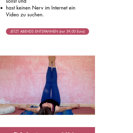
sollst und
hast keinen Nerv im Internet ein
Video zu suchen.
JETZT ABENDS ENTSPANNEN (nur 39,00 Euro)